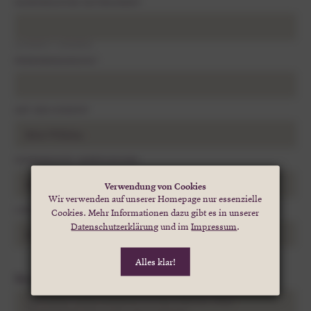
GEWÜNSCHTER ZEITRAHMEN*
(UHRZEIT VON/BIS)
PERSONENANZAHL*
ART DES EVENTS*
GEWÜNSCHTE VERPFLEGUNG
Verwendung von Cookies
Wir verwenden auf unserer Homepage nur essenzielle
Cookies. Mehr Informationen dazu gibt es in unserer
LOCATION-WUNSCH
Datenschutzerklärung
und im
Impressum
.
Alles klar!
Besondere Wünsche