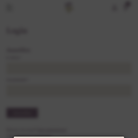
0
Login
Anmelden
E-MAIL*
PASSWORT*
Keinen Account?
Jetzt registrieren!
Oder
Passwort vergessen?