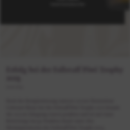
Erfolg bei der Fallstaff Piwi Trophy
2023
11.10.2023
Nach der Bestplatzierung unseres 2020er Naturtalent
Cabernet Blanc bei der Falstaff Piwi Trophy 2021 konnte
der 2022er Jahrgang erneut punkten und ist mit einer
Bewertung von 92 Punkten damit unter den
Höchstplatzierten der Fallstaff Piwi Trophy 2023.