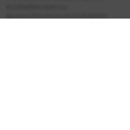
Zur Fallstaff Piwi Trophy 2023
Mit unseren Piwis sind wir auch Teil der Initiative
Zukunftsweine.
Zur Initiative Zukunftsweine
Zurück zur Übersicht
HILFE & INFORMATIONEN
BEREICHE
WIDERRUF
Vertrag widerrufen
DATENSCHUTZ
AGB
HOME
IMPRESSUM
ALLE WEINE
SITEMAP
WEIN SUCHEN
KONTAKT