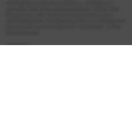
Standartmäßig versenden wir innerhalb von 1-2 Werktagen eine
ausdruckbare Datei mit dem einzulösenden Rabatt-Code per E-Mail.
Falls gewünscht, stellen wir eine Geschenkgutschein-Karte mit
einzulösendem Rabatt-Code kostenfrei per Post zu (3-5 Werktage). Bitte
gebt uns hierfür einen kurzen Hinweis bei "Anmerkungen" am Ende
des Bestellvorgangs.
STÜCKPREIS
1
€
150,00
*
Zurück
* enthält die gesetzliche MwSt. zzgl.
Versandkosten
innerhalb
Deutschlands
HILFE & INFORMATIONEN
BEREICHE