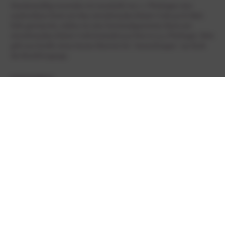
Standartmäßig versenden wir innerhalb von 1-2 Werktagen eine
ausdruckbare Datei mit dem einzulösenden Rabatt-Code per E-Mail.
Falls gewünscht, stellen wir eine Geschenkgutschein-Karte mit
einzulösendem Rabatt-Code kostenfrei per Post zu (3-5 Werktage). Bitte
gebt uns hierfür einen kurzen Hinweis bei "Anmerkungen" am Ende
des Bestellvorgangs.
STÜCKPREIS
1
€
75,00
*
Zurück
* enthält die gesetzliche MwSt. zzgl.
Versandkosten
innerhalb
Deutschlands
HILFE & INFORMATIONEN
BEREICHE