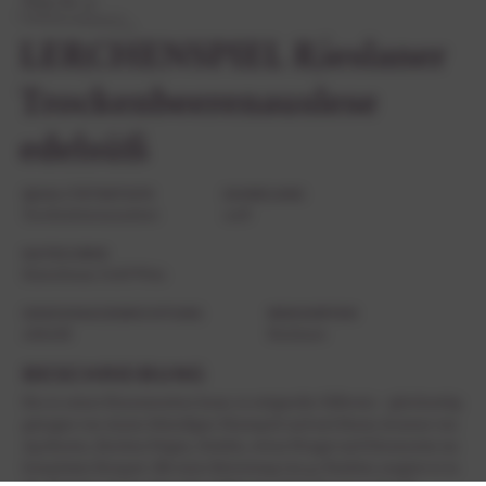
Wein-Nr. 57
LERCHENSPIEL Rieslaner
Trockenbeerenauslese
edelsüß
QUALITÄTSSTUFE
JAHRGANG
Trockenbeerenauslese
2018
KATEGORIE
Kaiserbaum Gold Wein
GESCHMACKSRICHTUNG
REBSORTEN
edelsüß
Rieslaner
BESCHREIBUNG
Ein in seiner Konzentration kaum zu steigender Süßwein – gleichzeitig
getragen von einem lebendigen Säurespiel und mit klaren Aromen von
Aprikosen, frischen Feigen, Datteln, etwas Nougat und Zitrusnoten im
komplexen Bouquet. Mit einer Bewertung von 92 Punkten rangiert er in