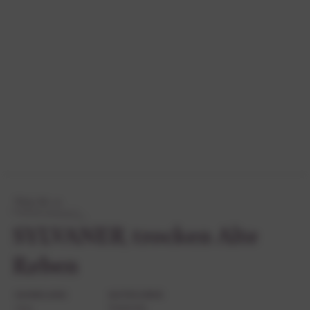
Wein-Nr. 11
SYLVANER trocken Alte
Reben
JAHRGANG
KATEGORIE
2023
Gutswein