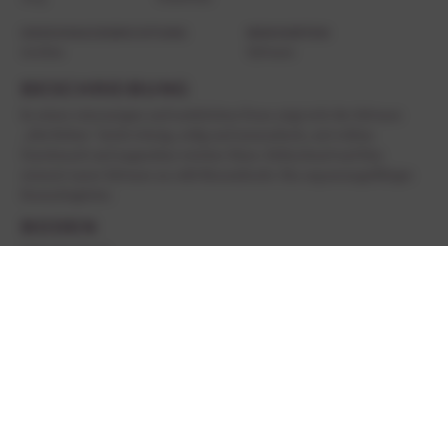
GESCHMACKSRICHTUNG
REBSORTEN
trocken
Sylvaner
BESCHREIBUNG
In seiner reinrassigen und natürlichen Form zeigt sich der Sylvaner
„Alte Reben“ leicht würzig, erdig und mineralisch, mit vollem
Geschmack und angenehm weicher Säure. Erfrischend und klar
erinnert unser Sylvaner an reife Birnenfrucht. Ein anpassungsfähiger
Essensbegleiter.
BODEN
Lehmiger Sand
AUSBAU
Vergärung im kleinen, gekühlten Edelstahltank
ALKOHOLGEHALT
SÄUREGEHALT
13,0 % Vol.
4,7 g/l
RESTSÜSSE
FLASCHENGRÖSSE
1,6 g/l
750ml