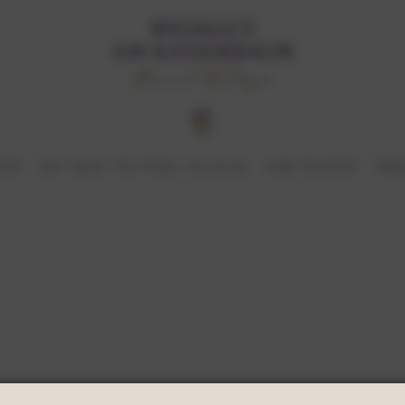
HOP
MY WAY TO FEEL GLÜCK
IHR EVENT
PR