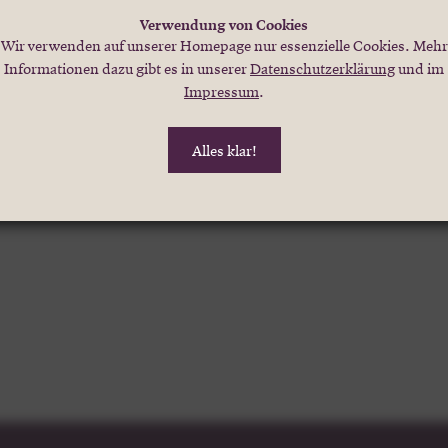
er Anzahl von 6 Flaschen kann nur in weiteren 6er Schritten bestellt 
Verwendung von Cookies
Ab 120 Flaschen liefern wir frachtfrei innerhalb Deutschlands.
Wir verwenden auf unserer Homepage nur essenzielle Cookies. Mehr
Informationen dazu gibt es in unserer
Datenschutzerklärung
und im
Impressum
.
Alles klar!