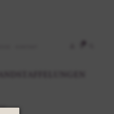
0
ESSE
KONTAKT
SANDSTAFFELUNGEN
gung.
arton an.