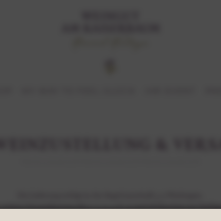
HOP
MY WAY TO FEEL GLÜCK
IHR EVENT
PR
WEINZUSTELLUNG & VER
Die Lieferung erfolgt in der Regel innerhalb 3-5 Werktagen.
stehen Versandkartons für 1, 2, 3, 4, 6, 12 und 18 Flaschen zur Verfü
and innerhalb Deutschlands fällt eine Versandpauschale von 8 € pro K